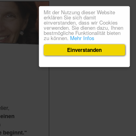
Mit der Nutzung dieser Website
erklären Sie sich damit
einverstanden, dass wir Cookies
verwenden. Sie dienen dazu, Ihnen
bestmögliche Funktionalität bieten
zu können.
Mehr Infos
Einverstanden
ier,
einen
n
e beginnt."